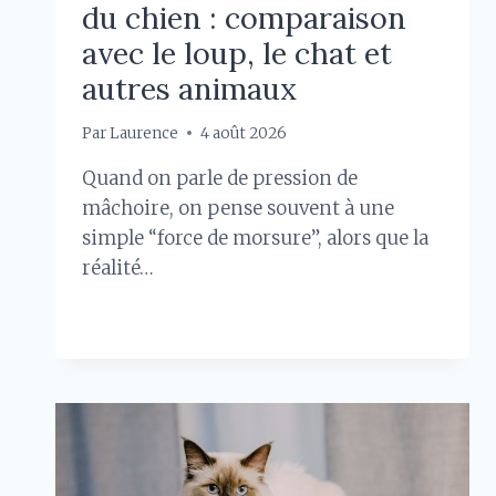
du chien : comparaison
avec le loup, le chat et
autres animaux
Par
Laurence
4 août 2026
Quand on parle de pression de
mâchoire, on pense souvent à une
simple “force de morsure”, alors que la
réalité…
PRESSION
LIRE LA SUITE
DE
LA
MÂCHOIRE
DU
CHIEN
:
COMPARAISON