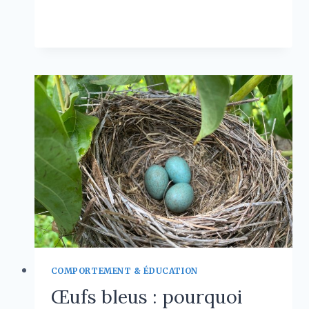
CHATS
LIRE LA SUITE
AU
VISAGE
APLATI
:
APERÇU
DES
RACES
ET
CONSEILS
DE
SOINS
COMPORTEMENT & ÉDUCATION
Œufs bleus : pourquoi