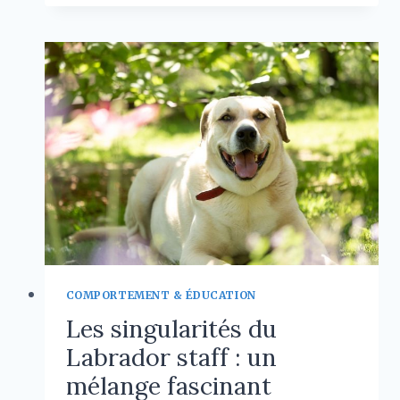
DES
RACES
DE
CHATS
LES
PLUS
LAIDES
DU
MONDE
COMPORTEMENT & ÉDUCATION
Les singularités du
Labrador staff : un
mélange fascinant