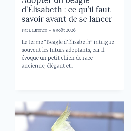
d’Élisabeth : ce qu’il faut
savoir avant de se lancer
Par
Laurence
8 août 2026
Le terme “Beagle d’Élisabeth” intrigue
souvent les futurs adoptants, car il
évoque un petit chien de race
ancienne, élégant et…
ADOPTER
LIRE LA SUITE
UN
BEAGLE
D’ÉLISABETH
:
CE
QU’IL
FAUT
SAVOIR