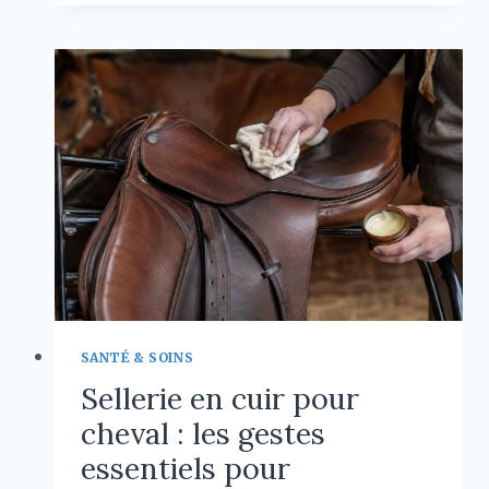
LES
CARACTÉRISTIQUES
PHYSIQUES
D’UN
BEAGLE
CROISÉ
LABRADOR
?
SANTÉ & SOINS
Sellerie en cuir pour
cheval : les gestes
essentiels pour