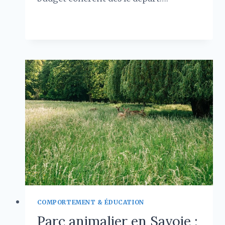
CALOPSITTE
LIRE LA SUITE
:
DÉCRYPTAGE
DES
COÛTS
D’ACQUISITION
ET
D’ENTRETIEN
COMPORTEMENT & ÉDUCATION
Parc animalier en Savoie :