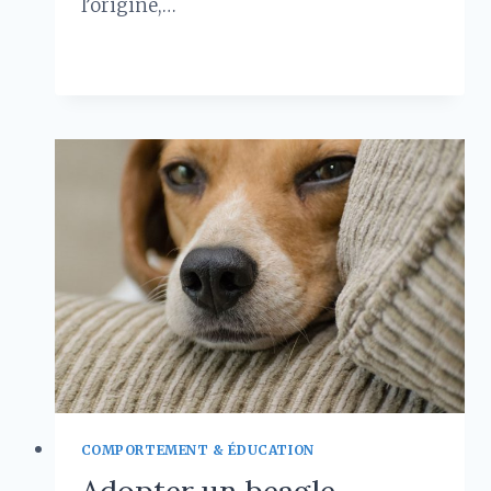
l’origine,…
PRIX
LIRE LA SUITE
DU
PERROQUET
GRIS
DU
GABON
:
CE
QU’IL
FAUT
VRAIMENT
SAVOIR
COMPORTEMENT & ÉDUCATION
Adopter un beagle