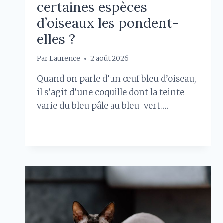
certaines espèces
d’oiseaux les pondent-
elles ?
Par
Laurence
2 août 2026
Quand on parle d’un œuf bleu d’oiseau,
il s’agit d’une coquille dont la teinte
varie du bleu pâle au bleu-vert….
ŒUFS
LIRE LA SUITE
BLEUS
:
POURQUOI
CERTAINES
ESPÈCES
D’OISEAUX
LES
PONDENT-
ELLES