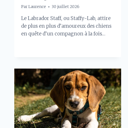
Par
Laurence
30 juillet 2026
Le Labrador Staff, ou Staffy-Lab, attire
de plus en plus d’amoureux des chiens
en quête d’un compagnon à la fois…
LES
LIRE LA SUITE
SINGULARITÉS
DU
LABRADOR
STAFF
:
UN
MÉLANGE
FASCINANT