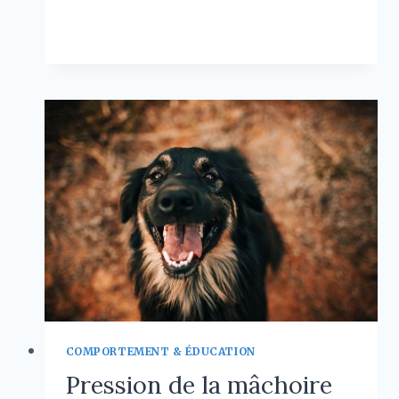
LES
LIRE LA SUITE
VÉTÉRINAIRES
ENGAGÉS
DANS
LE
BIEN-
ÊTRE
ANIMAL
:
4
RÉFÉRENCES
À
CONNAÎTRE
COMPORTEMENT & ÉDUCATION
Pression de la mâchoire