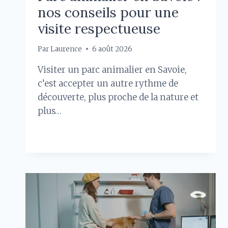
nos conseils pour une
visite respectueuse
Par
Laurence
6 août 2026
Visiter un parc animalier en Savoie,
c’est accepter un autre rythme de
découverte, plus proche de la nature et
plus…
PARC
LIRE LA SUITE
ANIMALIER
EN
SAVOIE
:
NOS
CONSEILS
POUR
UNE
VISITE