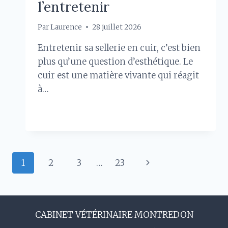
l’entretenir
Par
Laurence
28 juillet 2026
Entretenir sa sellerie en cuir, c’est bien
plus qu’une question d’esthétique. Le
cuir est une matière vivante qui réagit
à…
SELLERIE
LIRE LA SUITE
EN
CUIR
POUR
CHEVAL
Navigation
Page
1
2
3
…
23
:
LES
suivante
de
GESTES
ESSENTIELS
POUR
page
CABINET VÉTÉRINAIRE MONTREDON
L’ENTRETENIR