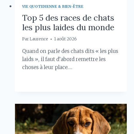
VIE QUOTIDIENNE & BIEN-ÊTRE
Top 5 des races de chats
les plus laides du monde
Par
Laurence
1 août 2026
Quand on parle des chats dits « les plus
laids », il faut d’abord remettre les
choses à leur place….
TOP
LIRE LA SUITE
5
DES
RACES
DE
CHATS
LES
PLUS
LAIDES