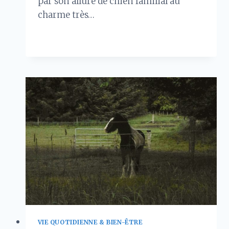
par son allure de chien familial au
charme très…
QUELLES
LIRE LA SUITE
SONT
LES
CARACTÉRISTIQUES
PHYSIQUES
D’UN
BEAGLE
CROISÉ
LABRADOR
?
VIE QUOTIDIENNE & BIEN-ÊTRE