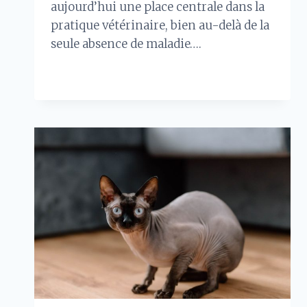
aujourd’hui une place centrale dans la
pratique vétérinaire, bien au-delà de la
seule absence de maladie….
LES
LIRE LA SUITE
VÉTÉRINAIRES
ENGAGÉS
DANS
LE
BIEN-
ÊTRE
ANIMAL
:
4
RÉFÉRENCES
À
CONNAÎTRE