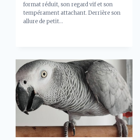
format réduit, son regard vif et son
tempérament attachant. Derrière son
allure de petit…
ADOPTER
LIRE LA SUITE
UN
TECKEL
KANINCHEN
:
CHEZ
UN
ÉLEVEUR
OU
ANNONCE
EN
LIGNE
?