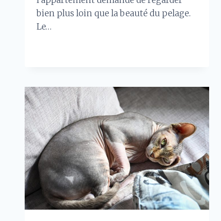
bien plus loin que la beauté du pelage.
Le…
RACE
LIRE LA SUITE
DE
CHAT
À
POILS
LONGS
POUR
APPARTEMENT
:
LES
MEILLEURS
PROFILS