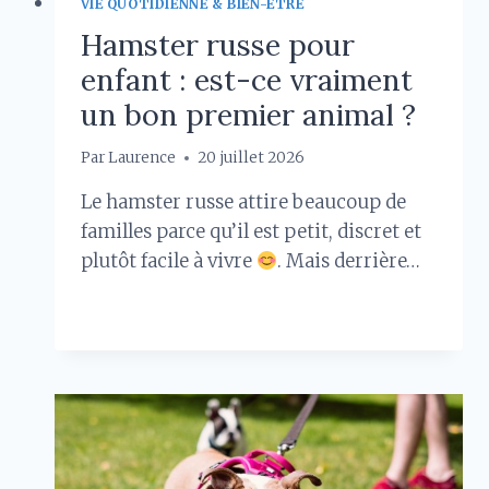
VIE QUOTIDIENNE & BIEN-ÊTRE
Hamster russe pour
enfant : est-ce vraiment
un bon premier animal ?
Par
Laurence
20 juillet 2026
Le hamster russe attire beaucoup de
familles parce qu’il est petit, discret et
plutôt facile à vivre
. Mais derrière…
HAMSTER
LIRE LA SUITE
RUSSE
POUR
ENFANT
:
EST-
CE
VRAIMENT
UN