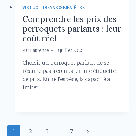
VIE QUOTIDIENNE & BIEN-ÊTRE
Comprendre les prix des
perroquets parlants : leur
coût réel
Par
Laurence
13 juillet 2026
Choisir un perroquet parlant ne se
résume pas à comparer une étiquette
de prix. Entre l’espèce, la capacité à
imiter…
COMPRENDRE
LIRE LA SUITE
LES
PRIX
DES
PERROQUETS
Navigation
Page
1
2
3
…
7
PARLANTS