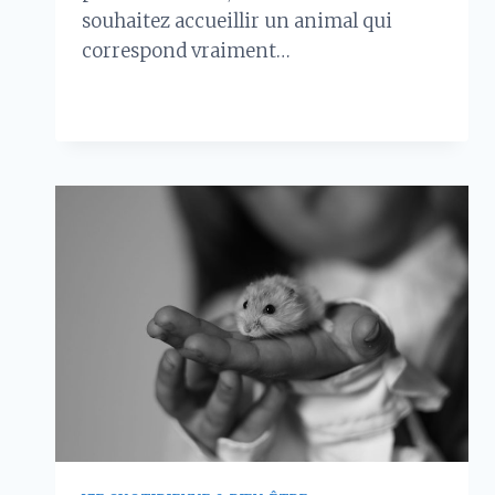
souhaitez accueillir un animal qui
correspond vraiment…
ADOPTER
LIRE LA SUITE
UN
CHAT
À
LYON
:
LE
GUIDE
COMPLET
POUR
BIEN
CHOISIR