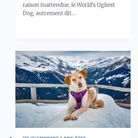
raison inattendue, le World’s Ugliest
Dog, autrement dit…
LE
LIRE LA SUITE
CHIEN
LE
PLUS
MOCHE
EN
2026
:
TENDANCES,
POLÉMIQUES
ET
NOUVEAUX
CHAMPIONS