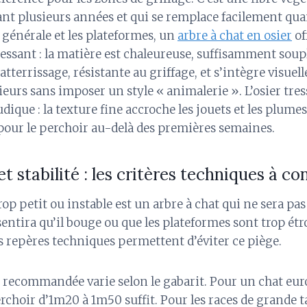
nt plusieurs années et qui se remplace facilement quan
 générale et les plateformes, un
arbre à chat en osier
of
ssant : la matière est chaleureuse, suffisamment soup
l’atterrissage, résistante au griffage, et s’intègre visue
ieurs sans imposer un style « animalerie ». L’osier tre
ique : la texture fine accroche les jouets et les plumes
 pour le perchoir au-delà des premières semaines.
 stabilité : les critères techniques à co
op petit ou instable est un arbre à chat qui ne sera pas u
sentira qu’il bouge ou que les plateformes sont trop étroi
s repères techniques permettent d’éviter ce piège.
e recommandée varie selon le gabarit. Pour un chat eu
erchoir d’1m20 à 1m50 suffit. Pour les races de grande t