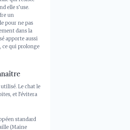
d elle s’use.
fre un
le pour ne pas
llement dans la
ssé apporte aussi
, ce qui prolonge
nnaître
tilisé. Le chat le
tes, et l’évitera
ropéen standard
aille (Maine