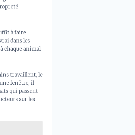
propreté
fit à faire
rai dans les
t à chaque animal
ns travaillent, le
ne fenêtre, il
hats qui passent
cteurs sur les
.