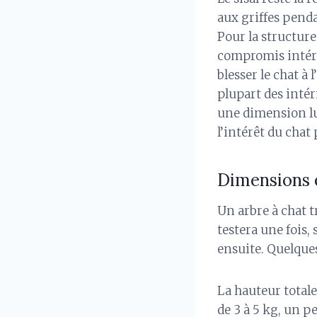
aux griffes penda
Pour la structure
compromis intére
blesser le chat à 
plupart des intér
une dimension lud
l’intérêt du chat
Dimensions et
Un arbre à chat tr
testera une fois, 
ensuite. Quelque
La hauteur total
de 3 à 5 kg, un p