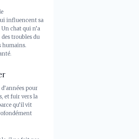
de
qui influencent sa
 Un chat qui n’a
 des troubles du
es humains.
anté.
er
s d’années pour
 et fuir vers la
rce qu’il vit
profondément