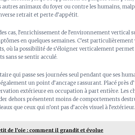
es autres animaux du foyer ou contre les humains, mal
nverse retrait et perte d’appétit.
es cas, l’enrichissement de l’environnement vertical suf
mptômes en quelques semaines. C’est particulièrement v
s, où la possibilité de s’éloigner verticalement perme
its sans se sentir acculé.
taire qui passe ses journées seul pendant que ses humai
également un point d’ancrage rassurant. Placé près d’u
rvation extérieure en occupation à part entière. Les c
der dehors présentent moins de comportements destru
deaux que ceux qui n’ont pas d’accès visuel à l’extérieur
tit de l’oie : comment il grandit et évolue