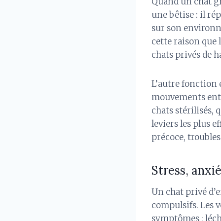
Quand un chat gri
une bêtise : il r
sur son environne
cette raison que 
chats privés de 
L’autre fonction 
mouvements entre
chats stérilisés,
leviers les plus 
précoce, troubles
Stress, anxi
Un chat privé d’
compulsifs. Les 
symptômes : lécha