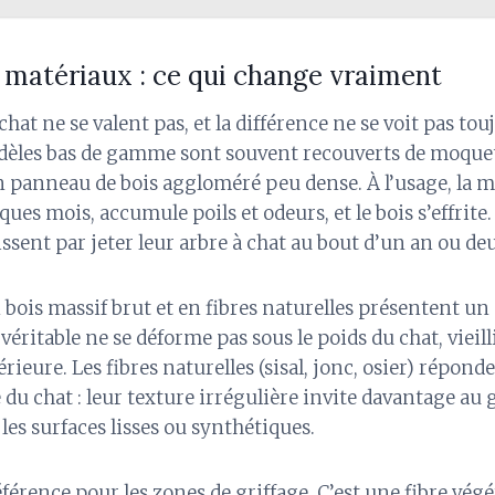
 matériaux : ce qui change vraiment
chat ne se valent pas, et la différence ne se voit pas tou
dèles bas de gamme sont souvent recouverts de moque
un panneau de bois aggloméré peu dense. À l’usage, la 
ques mois, accumule poils et odeurs, et le bois s’effrit
issent par jeter leur arbre à chat au bout d’un an ou de
 bois massif brut et en fibres naturelles présentent un 
 véritable ne se déforme pas sous le poids du chat, vieilli
rieure. Les fibres naturelles (sisal, jonc, osier) répond
e du chat : leur texture irrégulière invite davantage au g
 les surfaces lisses ou synthétiques.
référence pour les zones de griffage. C’est une fibre végé