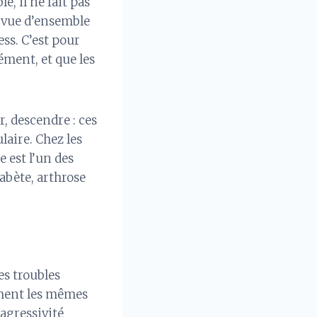
, il ne fait pas
e vue d’ensemble
ss. C’est pour
ément, et que les
, descendre : ces
aire. Chez les
e est l’un des
iabète, arthrose
s troubles
ement les mêmes
 agressivité