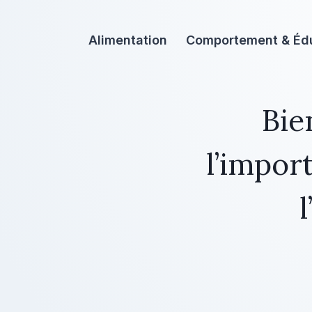
Aller
au
Alimentation
Comportement & Éd
contenu
Bie
l’impor