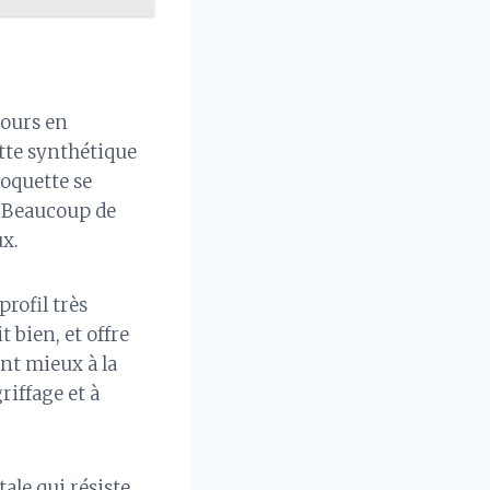
jours en
tte synthétique
moquette se
e. Beaucoup de
ux.
profil très
t bien, et offre
ent mieux à la
riffage et à
tale qui résiste