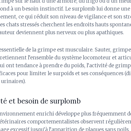
mpe sur le haut d’une armoire, du frigo ou d’un meuble
épond à un besoin instinctif. Le surplomb lui donne un
ment, ce qui réduit son niveau de vigilance et son stre
les chats stressés cherchent les endroits hauts spontan
hauteur deviennent plus nerveux ou plus apathiques.
essentielle de la grimpe est musculaire. Sauter, grimper
tiennent l’ensemble du système locomoteur et articul
 qui ont tendance à prendre du poids, l’activité de grimp
efficaces pour limiter le surpoids et ses conséquences (d
 urinaires).
été et besoin de surplomb
environnement enrichi développe plus fréquemment de
vétérinaires comportementalistes observent régulièr
ge excessif jusqu’à l’apparition de plaques sans poils,