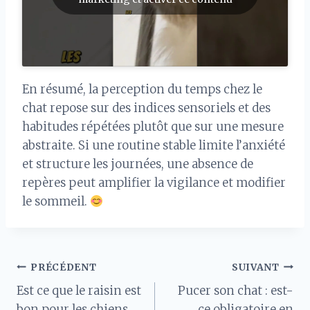
En résumé, la perception du temps chez le
chat repose sur des indices sensoriels et des
habitudes répétées plutôt que sur une mesure
abstraite. Si une routine stable limite l’anxiété
et structure les journées, une absence de
repères peut amplifier la vigilance et modifier
le sommeil.
Navigation
PRÉCÉDENT
SUIVANT
Est ce que le raisin est
Pucer son chat : est-
de
bon pour les chiens
ce obligatoire en