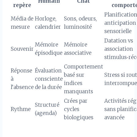
Humain
Chat
repère
comport
Planification
Média de
Horloge,
Sons, odeurs,
anticipation
mesure
calendrier
luminosité
sensorielle
Datation vs
Mémoire
Mémoire
Souvenir
association
épisodique
associative
stimulus‑ré
Comportement
Réponse
Évaluation
basé sur
Stress si rou
à
consciente
indices
interrompue
l’absence
de la durée
manquants
Crées par
Activités rég
Structuré
Rythme
cycles
sans planifi
(agenda)
biologiques
avancée