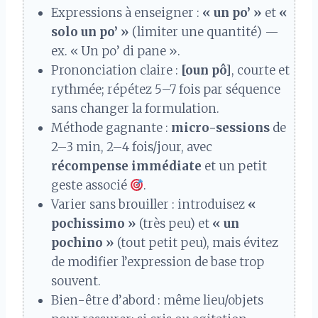
Expressions à enseigner :
« un po’ »
et
«
solo un po’ »
(limiter une quantité) —
ex. « Un po’ di pane ».
Prononciation claire :
[oun pô]
, courte et
rythmée; répétez 5–7 fois par séquence
sans changer la formulation.
Méthode gagnante :
micro-sessions
de
2–3 min, 2–4 fois/jour, avec
récompense immédiate
et un petit
geste associé
.
Varier sans brouiller : introduisez
«
pochissimo »
(très peu) et
« un
pochino »
(tout petit peu), mais évitez
de modifier l’expression de base trop
souvent.
Bien-être d’abord : même lieu/objets