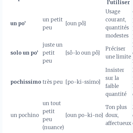
l’utiliser
Usage
un petit
courant,
un po’
[oun pô]
peu
quantités
modestes
juste un
Préciser
solo un po’
petit
[sô-lo oun pô]
une limite
peu
Insister
sur la
pochissimo
très peu
[po-ki-ssimo]
faible
quantité
un tout
Ton plus
petit
un pochino
[oun po-ki-no]
doux,
peu
affectueux
(nuance)