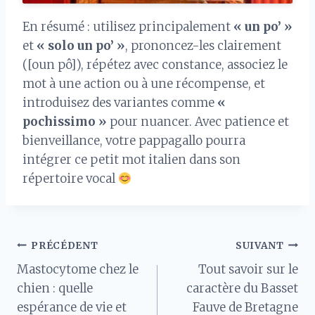
En résumé : utilisez principalement
« un po’ »
et
« solo un po’ »
, prononcez-les clairement
([oun pô]), répétez avec constance, associez le
mot à une action ou à une récompense, et
introduisez des variantes comme
«
pochissimo »
pour nuancer. Avec patience et
bienveillance, votre pappagallo pourra
intégrer ce petit mot italien dans son
répertoire vocal
Navigation
PRÉCÉDENT
SUIVANT
Mastocytome chez le
Tout savoir sur le
de
chien : quelle
caractère du Basset
espérance de vie et
Fauve de Bretagne