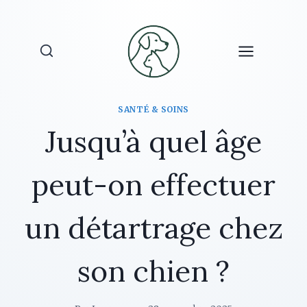
Aller
au
contenu
SANTÉ & SOINS
Jusqu’à quel âge
peut-on effectuer
un détartrage chez
son chien ?