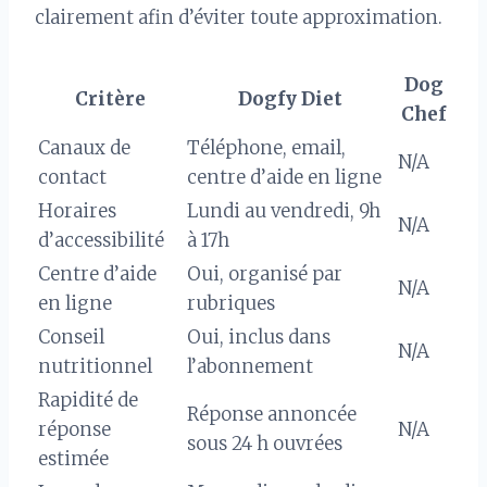
clairement afin d’éviter toute approximation.
Dog
Critère
Dogfy Diet
Chef
Canaux de
Téléphone, email,
N/A
contact
centre d’aide en ligne
Horaires
Lundi au vendredi, 9h
N/A
d’accessibilité
à 17h
Centre d’aide
Oui, organisé par
N/A
en ligne
rubriques
Conseil
Oui, inclus dans
N/A
nutritionnel
l’abonnement
Rapidité de
Réponse annoncée
réponse
N/A
sous 24 h ouvrées
estimée