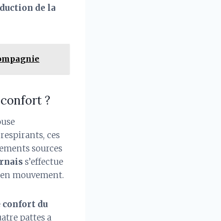
duction de la
 compagnie
 confort ?
ouse
respirants, ces
ttements sources
rnais
s’effectue
e en mouvement.
e
confort du
atre pattes a