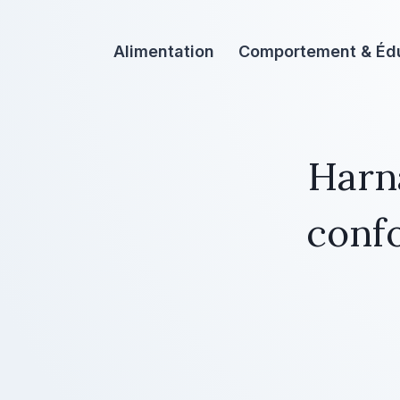
Aller
au
Alimentation
Comportement & Éd
contenu
Harna
confo