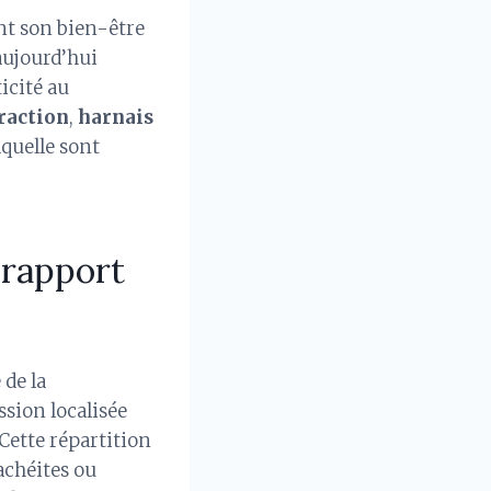
nt son bien-être
ujourd’hui
icité au
raction
,
harnais
aquelle sont
 rapport
de la
ssion localisée
. Cette répartition
achéites ou