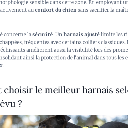
orphologie sensible dans cette zone. En employant 
le activement au
confort du chien
sans sacrifier la maît
lé concerne la
sécurité
. Un
harnais ajusté
limite les r
chappées, fréquentes avec certains colliers classiques.
fléchissants améliorent aussi la visibilité lors des pro
nsolidant ainsi la protection de l’animal dans tous le
x.
hoisir le meilleur harnais se
révu ?