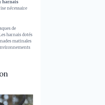
un
harnais
rise nécessaire
isques de
 Les harnais dotés
menades matinales
s environnements
lon