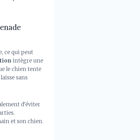
menade
, ce qui peut
tion
intègre une
que le chien tente
 laisse sans
galement d’éviter
rties.
ain et son chien.