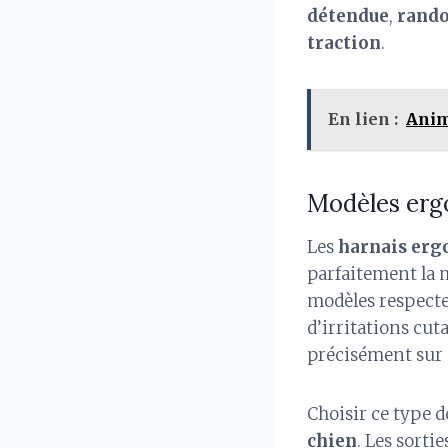
détendue
,
rand
traction
.
En lien :
Anim
Modèles ergo
Les
harnais er
parfaitement la 
modèles respecten
d’irritations cut
précisément sur 
Choisir ce type 
chien
. Les sorti