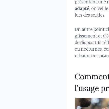
présentant une m
adapté
, on veil
lors des sorties.
Un autre point c
glissement et d’é
de dispositifs ré
ou nocturnes, co
urbains ou rurau
Comment c
l’usage p