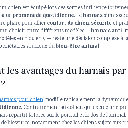
un chien est équipé lors des sorties influence forteme
chaque
promenade quotidienne
. Le
harnais
s’impose a
re phare pour allier
confort du chien
,
sécurité
et prat
ant, choisir entre différents modèles –
harnais anti-t
modèles en h ou en y – reste une décision complexe à l
ropriétaires soucieux du
bien-être animal
.
t les avantages du harnais par
 ?
harnais pour chien
modifie radicalement la dynamique 
tidienne
. Contrairement au collier, qui exerce une pre
nais répartit la force sur le poitrail et le dos de l’animal
s de blessures, notamment chez les chiens sujets aux tr