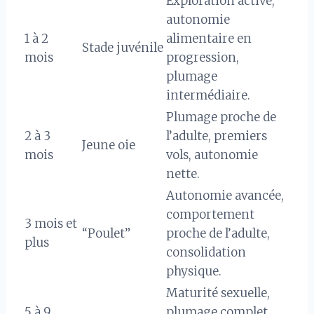
Exploration active,
autonomie
1 à 2
alimentaire en
Stade juvénile
mois
progression,
plumage
intermédiaire.
Plumage proche de
2 à 3
l’adulte, premiers
Jeune oie
mois
vols, autonomie
nette.
Autonomie avancée,
comportement
3 mois et
“Poulet”
proche de l’adulte,
plus
consolidation
physique.
Maturité sexuelle,
5 à 9
plumage complet,