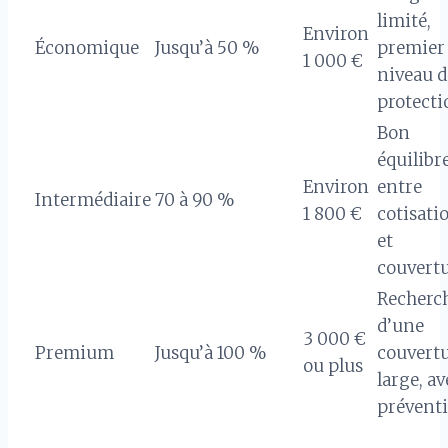
limité,
Environ
Économique
Jusqu’à 50 %
premier
1 000 €
niveau d
protecti
Bon
équilibr
Environ
entre
Intermédiaire
70 à 90 %
1 800 €
cotisati
et
couvert
Recherc
d’une
3 000 €
Premium
Jusqu’à 100 %
couvert
ou plus
large, av
prévent