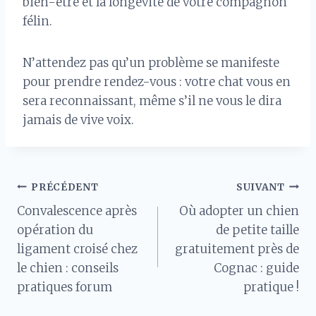
bien-être et la longévité de votre compagnon
félin.
N’attendez pas qu’un problème se manifeste
pour prendre rendez-vous : votre chat vous en
sera reconnaissant, même s’il ne vous le dira
jamais de vive voix.
Navigation
PRÉCÉDENT
SUIVANT
Convalescence après
Où adopter un chien
de
opération du
de petite taille
ligament croisé chez
gratuitement près de
l’article
le chien : conseils
Cognac : guide
pratiques forum
pratique !