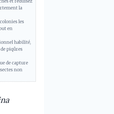
uches et réduisez
ortement la
colonies les
tout en
onnel habilité,
 de piqûres
que de capture
insectes non
ina