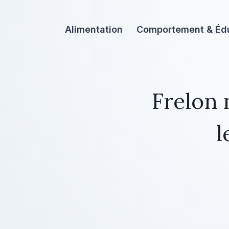
Aller
au
Alimentation
Comportement & Éd
contenu
Frelon 
l