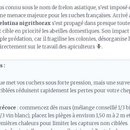
lus connu sous le nom de frelon asiatique, s’est imposé
 menace majeure pour les ruches françaises. Arrivé 
elutina nigrithorax
s’est propagé dans presque toute
 cible en priorité les abeilles domestiques. Son impact
e prédation, car il fragilise les colonies, désorganise l
irectement sur le travail des apiculteurs
.
 :
que met vos ruchers sous forte pression, mais une surve
ciblées réduisent rapidement les pertes pour votre che
récoce
: commencez dès mars (mélange conseillé 1/3 biè
/3 vin blanc), placez les pièges à environ 1,50 m à 2 m et
emières chaleurs pour limiter les captures non ciblées.