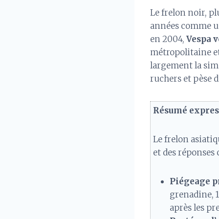
Le frelon noir, p
années comme une
en 2004,
Vespa v
métropolitaine et
largement la simpl
ruchers et pèse d
Résumé express
Le frelon asiati
et des réponses 
Piégeage p
grenadine, 1
après les pr