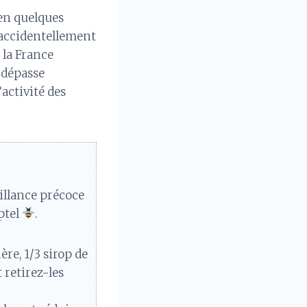
 en quelques
accidentellement
 la France
 dépasse
’activité des
illance précoce
ptel
.
re, 1/3 sirop de
 retirez-les