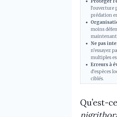
Protéger l’
l’ouverture 
prédation en
Organisati
moins défens
maintenant 
Ne pas inte
n’essayez pa
multiples es
Erreurs à é
d’espèces lo
ciblés.
Qu’est-ce
nigrithor