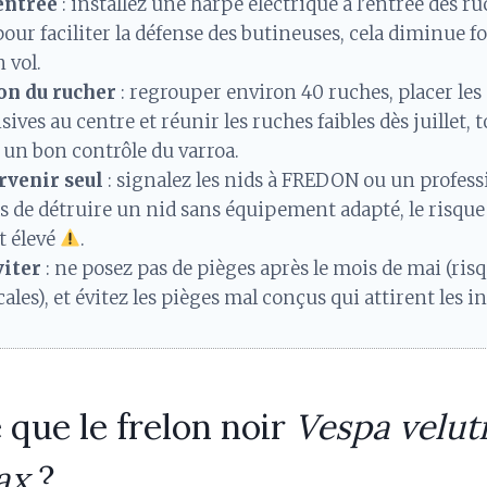
entrée
: installez une harpe électrique à l’entrée des r
pour faciliter la défense des butineuses, cela diminue f
 vol.
on du rucher
: regrouper environ 40 ruches, placer les 
ives au centre et réunir les ruches faibles dès juillet, 
un bon contrôle du varroa.
rvenir seul
: signalez les nids à FREDON ou un professi
s de détruire un nid sans équipement adapté, le risque
t élevé
.
viter
: ne posez pas de pièges après le mois de mai (ris
cales), et évitez les pièges mal conçus qui attirent les 
 que le frelon noir
Vespa velut
ax
?