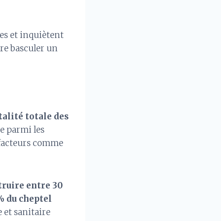
es et inquiètent
ire basculer un
alité totale des
pe parmi les
s facteurs comme
truire entre 30
% du cheptel
 et sanitaire