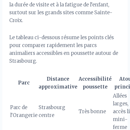
la durée de visite et à la fatigue de l’enfant,
surtout sur les grands sites comme Sainte-
Croix.
Le tableau ci-dessous résume les points clés
pour comparer rapidement les parcs
animaliers accessibles en poussette autour de
Strasbourg.
Distance
Accessibilité
Ato
Parc
approximative
poussette
princ
Allées
larges,
Parc de
Strasbourg
Très bonne
accès l
l’Orangerie
centre
mini-
ferme