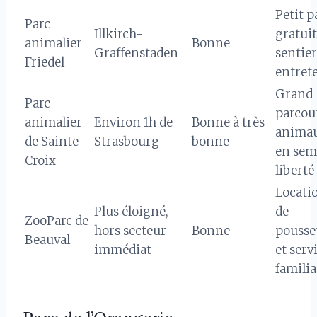
Petit p
Parc
Illkirch-
gratuit
animalier
Bonne
Graffenstaden
sentier
Friedel
entret
Grand
Parc
parcou
animalier
Environ 1h de
Bonne à très
anima
de Sainte-
Strasbourg
bonne
en sem
Croix
liberté
Locati
Plus éloigné,
de
ZooParc de
hors secteur
Bonne
pousse
Beauval
immédiat
et serv
famili